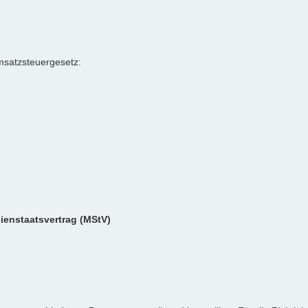
satzsteuergesetz:
dienstaatsvertrag (MStV)