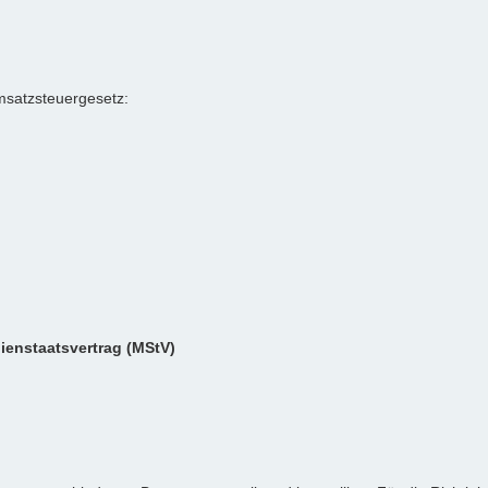
satzsteuergesetz:
dienstaatsvertrag (MStV)