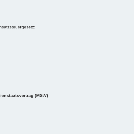
satzsteuergesetz:
dienstaatsvertrag (MStV)