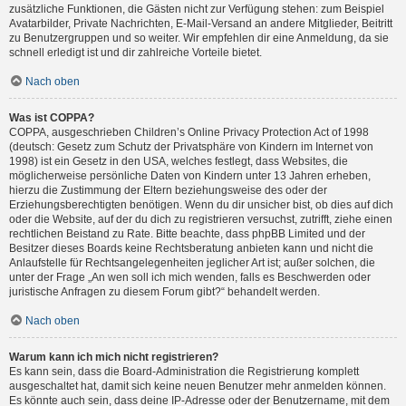
zusätzliche Funktionen, die Gästen nicht zur Verfügung stehen: zum Beispiel
Avatarbilder, Private Nachrichten, E-Mail-Versand an andere Mitglieder, Beitritt
zu Benutzergruppen und so weiter. Wir empfehlen dir eine Anmeldung, da sie
schnell erledigt ist und dir zahlreiche Vorteile bietet.
Nach oben
Was ist COPPA?
COPPA, ausgeschrieben Children’s Online Privacy Protection Act of 1998
(deutsch: Gesetz zum Schutz der Privatsphäre von Kindern im Internet von
1998) ist ein Gesetz in den USA, welches festlegt, dass Websites, die
möglicherweise persönliche Daten von Kindern unter 13 Jahren erheben,
hierzu die Zustimmung der Eltern beziehungsweise des oder der
Erziehungsberechtigten benötigen. Wenn du dir unsicher bist, ob dies auf dich
oder die Website, auf der du dich zu registrieren versuchst, zutrifft, ziehe einen
rechtlichen Beistand zu Rate. Bitte beachte, dass phpBB Limited und der
Besitzer dieses Boards keine Rechtsberatung anbieten kann und nicht die
Anlaufstelle für Rechtsangelegenheiten jeglicher Art ist; außer solchen, die
unter der Frage „An wen soll ich mich wenden, falls es Beschwerden oder
juristische Anfragen zu diesem Forum gibt?“ behandelt werden.
Nach oben
Warum kann ich mich nicht registrieren?
Es kann sein, dass die Board-Administration die Registrierung komplett
ausgeschaltet hat, damit sich keine neuen Benutzer mehr anmelden können.
Es könnte auch sein, dass deine IP-Adresse oder der Benutzername, mit dem