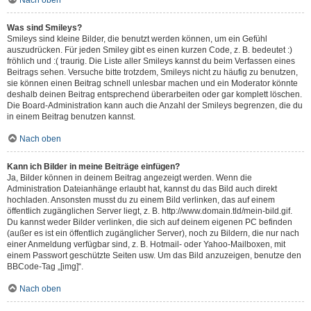
Nach oben
Was sind Smileys?
Smileys sind kleine Bilder, die benutzt werden können, um ein Gefühl
auszudrücken. Für jeden Smiley gibt es einen kurzen Code, z. B. bedeutet :)
fröhlich und :( traurig. Die Liste aller Smileys kannst du beim Verfassen eines
Beitrags sehen. Versuche bitte trotzdem, Smileys nicht zu häufig zu benutzen,
sie können einen Beitrag schnell unlesbar machen und ein Moderator könnte
deshalb deinen Beitrag entsprechend überarbeiten oder gar komplett löschen.
Die Board-Administration kann auch die Anzahl der Smileys begrenzen, die du
in einem Beitrag benutzen kannst.
Nach oben
Kann ich Bilder in meine Beiträge einfügen?
Ja, Bilder können in deinem Beitrag angezeigt werden. Wenn die
Administration Dateianhänge erlaubt hat, kannst du das Bild auch direkt
hochladen. Ansonsten musst du zu einem Bild verlinken, das auf einem
öffentlich zugänglichen Server liegt, z. B. http://www.domain.tld/mein-bild.gif.
Du kannst weder Bilder verlinken, die sich auf deinem eigenen PC befinden
(außer es ist ein öffentlich zugänglicher Server), noch zu Bildern, die nur nach
einer Anmeldung verfügbar sind, z. B. Hotmail- oder Yahoo-Mailboxen, mit
einem Passwort geschützte Seiten usw. Um das Bild anzuzeigen, benutze den
BBCode-Tag „[img]“.
Nach oben