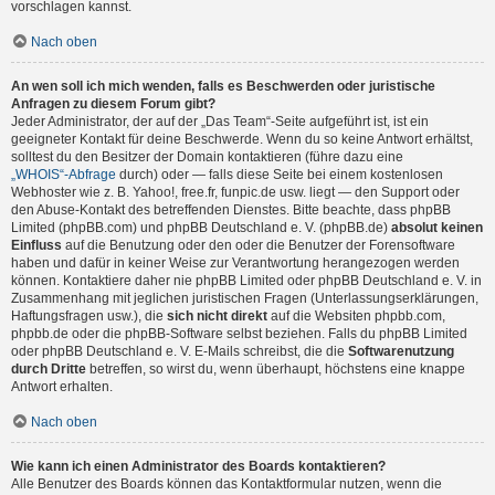
vorschlagen kannst.
Nach oben
An wen soll ich mich wenden, falls es Beschwerden oder juristische
Anfragen zu diesem Forum gibt?
Jeder Administrator, der auf der „Das Team“-Seite aufgeführt ist, ist ein
geeigneter Kontakt für deine Beschwerde. Wenn du so keine Antwort erhältst,
solltest du den Besitzer der Domain kontaktieren (führe dazu eine
„WHOIS“-Abfrage
durch) oder — falls diese Seite bei einem kostenlosen
Webhoster wie z. B. Yahoo!, free.fr, funpic.de usw. liegt — den Support oder
den Abuse-Kontakt des betreffenden Dienstes. Bitte beachte, dass phpBB
Limited (phpBB.com) und phpBB Deutschland e. V. (phpBB.de)
absolut keinen
Einfluss
auf die Benutzung oder den oder die Benutzer der Forensoftware
haben und dafür in keiner Weise zur Verantwortung herangezogen werden
können. Kontaktiere daher nie phpBB Limited oder phpBB Deutschland e. V. in
Zusammenhang mit jeglichen juristischen Fragen (Unterlassungserklärungen,
Haftungsfragen usw.), die
sich nicht direkt
auf die Websiten phpbb.com,
phpbb.de oder die phpBB-Software selbst beziehen. Falls du phpBB Limited
oder phpBB Deutschland e. V. E-Mails schreibst, die die
Softwarenutzung
durch Dritte
betreffen, so wirst du, wenn überhaupt, höchstens eine knappe
Antwort erhalten.
Nach oben
Wie kann ich einen Administrator des Boards kontaktieren?
Alle Benutzer des Boards können das Kontaktformular nutzen, wenn die