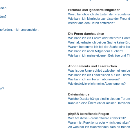
alsch!
Freunde und ignorierte Mitglieder
Wozu benötige ich die Listen der Freunde un
rden?
Wie kann ich Mitglieder zur Liste der Freund
wieder aus den Listen entfernen?
fgefordert, mich anzumelden.
Die Foren durchsuchen
Wie kann ich ein Forum oder mehrere For
Weshalb erhalte ich bei der Suche keine Er
Warum bekomme ich bei der Suche eine lee
Wie kann ich nach Mitgliedern suchen?
Wie kann ich meine eigenen Beiträge und T
Abonnements und Lesezeichen
Was ist der Unterschied zwischen einem L
Wie kann ich ein Lesezeichen auf ein Them
Wie kann ich ein Forum abonnieren?
Wie deaktiviere ich meine Abonnements?
gs?
Dateianhänge
Welche Dateianhänge sind in diesem Forum
Kann ich eine Übersicht all meiner Dateian
phpBB betreffende Fragen
Wer hat diese Forensoftware entwickelt?
Warum ist Funktion x oder y nicht enthalten
An wen soll ich mich wenden, falls es Besc