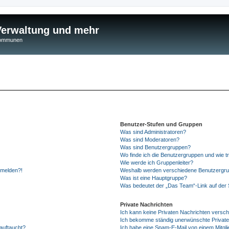
 Verwaltung und mehr
 Kommunen
Benutzer-Stufen und Gruppen
Was sind Administratoren?
Was sind Moderatoren?
Was sind Benutzergruppen?
Wo finde ich die Benutzergruppen und wie tr
Wie werde ich Gruppenleiter?
anmelden?!
Weshalb werden verschiedene Benutzergrupp
Was ist eine Hauptgruppe?
Was bedeutet der „Das Team“-Link auf der S
Private Nachrichten
Ich kann keine Privaten Nachrichten versch
Ich bekomme ständig unerwünschte Private
auftaucht?
Ich habe eine Spam-E-Mail von einem Mitgli