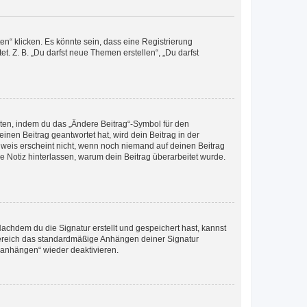
n“ klicken. Es könnte sein, dass eine Registrierung
t. Z. B. „Du darfst neue Themen erstellen“, „Du darfst
iten, indem du das „Ändere Beitrag“-Symbol für den
inen Beitrag geantwortet hat, wird dein Beitrag in der
nweis erscheint nicht, wenn noch niemand auf deinen Beitrag
ne Notiz hinterlassen, warum dein Beitrag überarbeitet wurde.
chdem du die Signatur erstellt und gespeichert hast, kannst
Bereich das standardmäßige Anhängen deiner Signatur
r anhängen“ wieder deaktivieren.