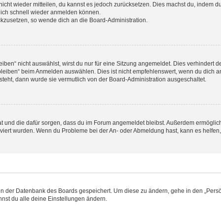
 nicht wieder mitteilen, du kannst es jedoch zurücksetzen. Dies machst du, indem 
 dich schnell wieder anmelden können.
ückzusetzen, so wende dich an die Board-Administration.
en“ nicht auswählst, wirst du nur für eine Sitzung angemeldet. Dies verhindert 
leiben“ beim Anmelden auswählen. Dies ist nicht empfehlenswert, wenn du dich an
 steht, dann wurde sie vermutlich von der Board-Administration ausgeschaltet.
 hat und die dafür sorgen, dass du im Forum angemeldet bleibst. Außerdem ermögli
tiviert wurden. Wenn du Probleme bei der An- oder Abmeldung hast, kann es helfen
n in der Datenbank des Boards gespeichert. Um diese zu ändern, gehe in den „Persö
nst du alle deine Einstellungen ändern.