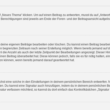
„Neues Thema“ klicken. Um auf einen Beitrag zu antworten, musst du auf „Antworte
e Berechtigungen sind jeweils am Ende der Foren- und der Beitragsansicht aufgeliste
r deine eigenen Beiträge bearbeiten oder löschen. Du kannst einen Beitrag bearbe
inen begrenzten Zeitraum nach seiner Erstellung möglich. Wenn bereits jemand auf de
 die Anzahl als auch der letzte Zeitpunkt der Bearbeitungen angezeigt. Dieser Hi
en Beitrag überarbeitet hat. Diese können jedoch, falls sie es für nötig halten, ei
hen können, wenn bereits jemand darauf geantwortet hat.
st eine solche in den Einstellungen in deinem persönlichen Bereich entwerfen. Na
eren. Du kannst eine Signatur auch hinzufügen, indem du in deinem persönlichen 
atur verfassen möchtest, so kannst du dort einfach das Kontrollkästchen „Signatu