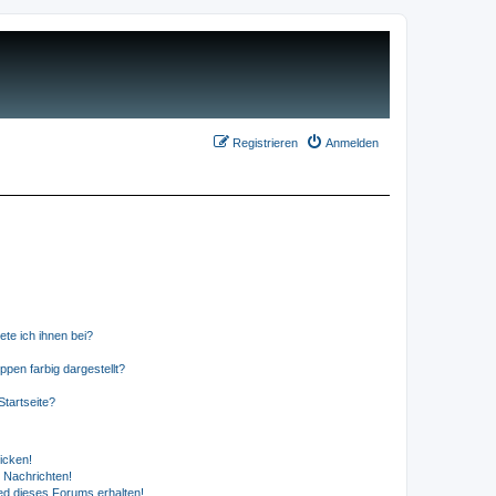
Registrieren
Anmelden
ete ich ihnen bei?
en farbig dargestellt?
tartseite?
icken!
 Nachrichten!
ed dieses Forums erhalten!