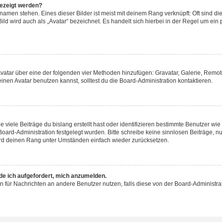
gezeigt werden?
amen stehen. Eines dieser Bilder ist meist mit deinem Rang verknüpft: Oft sind di
ld wird auch als „Avatar“ bezeichnet. Es handelt sich hierbei in der Regel um ein
 Avatar über eine der folgenden vier Methoden hinzufügen: Gravatar, Galerie, Rem
en Avatar benutzen kannst, solltest du die Board-Administration kontaktieren.
viele Beiträge du bislang erstellt hast oder identifizieren bestimmte Benutzer w
 Board-Administration festgelegt wurden. Bitte schreibe keine sinnlosen Beiträge
wird deinen Rang unter Umständen einfach wieder zurücksetzen.
rde ich aufgefordert, mich anzumelden.
ion für Nachrichten an andere Benutzer nutzen, falls diese von der Board-Administ