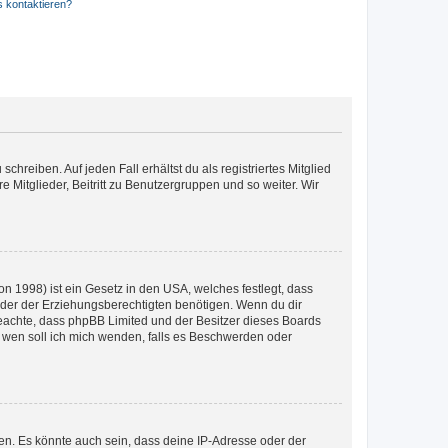
s kontaktieren?
chreiben. Auf jeden Fall erhältst du als registriertes Mitglied
e Mitglieder, Beitritt zu Benutzergruppen und so weiter. Wir
n 1998) ist ein Gesetz in den USA, welches festlegt, dass
der der Erziehungsberechtigten benötigen. Wenn du dir
te beachte, dass phpBB Limited und der Besitzer dieses Boards
An wen soll ich mich wenden, falls es Beschwerden oder
en. Es könnte auch sein, dass deine IP-Adresse oder der