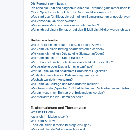
Die Forenuhr geht falsch!
Ich habe die Zeitzone eingestellt, aber die Forenuhr geht immer noch f
Meine Sprache steht auf diesem Board nicht zur Auswahl!
Was sind das für Bilder, die bei meinem Benutzernamen angezeigt we
Wie verwende ich einen Avatar?
Was ist mein Rang und wie kann ich ihn ändern?
Wenn ich bei einem Benutzer auf den E-Mail-Link klicke, werde ich au
Beiträge schreiben
Wie erstelle ich ein neues Thema oder eine Antwort?
Wie kann ich einen Beitrag bearbeiten oder löschen?
Wie kann ich meinem Beitrag eine Signatur anfügen?
Wie kann ich eine Umfrage erstellen?
Wieso kann ich nicht mehr Antwortmöglichkeiten erstellen?
Wie bearbeite oder lösche ich eine Umfrage?
Warum kann ich auf bestimmte Foren nicht zugreifen?
Weshalb kann ich keine Dateianhänge anfügen?
Weshalb wurde ich verwarnt?
Wie kann ich Beiträge den Moderatoren melden?
Was bewirkt die „Speichern“-Schaltfläche beim Schreiben eines Beitra
Warum muss mein Beitrag erst freigegeben werden?
Wie markiere ich ein Thema als neu?
Textformatierung und Thementypen
Was ist BBCode?
Kann ich HTML benutzen?
Was sind Smileys?
Kann ich Bilder in meine Beiträge einfügen?
Was sind globale Bekanntmachungen?