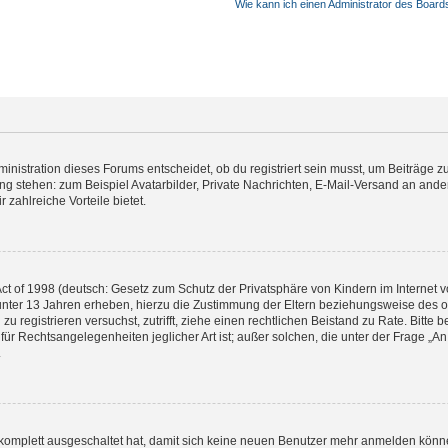
Wie kann ich einen Administrator des Board
istration dieses Forums entscheidet, ob du registriert sein musst, um Beiträge zu s
ung stehen: zum Beispiel Avatarbilder, Private Nachrichten, E-Mail-Versand an ander
 zahlreiche Vorteile bietet.
t of 1998 (deutsch: Gesetz zum Schutz der Privatsphäre von Kindern im Internet vo
unter 13 Jahren erheben, hierzu die Zustimmung der Eltern beziehungsweise des o
h zu registrieren versuchst, zutrifft, ziehe einen rechtlichen Beistand zu Rate. Bit
für Rechtsangelegenheiten jeglicher Art ist; außer solchen, die unter der Frage „
.
g komplett ausgeschaltet hat, damit sich keine neuen Benutzer mehr anmelden könn