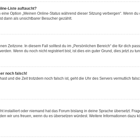
ine-Liste auftaucht?
n eine Option „Meinen Online-Status während dieser Sitzung verbergen“. Wenn du d
st dann als unsichtbarer Besucher gezählt.
en Zeitzone. In diesem Fall solltest du im „Persönlichen Bereich“ die für dich passe
den. Wenn du noch nicht registriert bist, ist dies ein guter Grund, dies jetzt zu tun
mer noch falsch!
t hast und die Zeit trotzdem noch falsch ist, geht die Uhr des Servers vermutlich fal
t installiert oder niemand hat das Forum bislang in deine Sprache übersetzt. Frag
, würden wir uns freuen, wenn du es übersetzen würdest. Weitere Informationen dazu