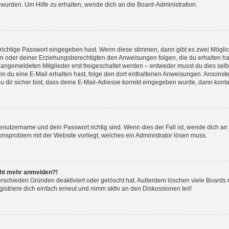
 wurden. Um Hilfe zu erhalten, wende dich an die Board-Administration.
 richtige Passwort eingegeben hast. Wenn diese stimmen, dann gibt es zwei Mögl
tern oder deiner Erziehungsberechtigten den Anweisungen folgen, die du erhalten ha
u angemeldeten Mitglieder erst freigeschaltet werden – entweder musst du dies selbs
. Wenn du eine E-Mail erhalten hast, folge den dort enthaltenen Anweisungen. Ansons
 dir sicher bist, dass deine E-Mail-Adresse korrekt eingegeben wurde, dann kontak
Benutzername und dein Passwort richtig sind. Wenn dies der Fall ist, wende dich a
ionsproblem mit der Website vorliegt, welches ein Administrator lösen muss.
icht mehr anmelden?!
erschieden Gründen deaktiviert oder gelöscht hat. Außerdem löschen viele Boards r
triere dich einfach erneut und nimm aktiv an den Diskussionen teil!