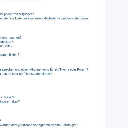
d ignorierten Mitglieder?
e oder zur Liste der ignorierten Mitglieder hinzufügen oder diese
en durchsuchen?
gebnisse?
re Seite?
hemen finden?
esezeichen und einem Abonnements für ein Thema oder Forum?
a setzen oder ein Thema abonnieren?
 zulässig?
hänge erhalten?
?
hwerden oder juristische Anfragen zu diesem Forum gibt?