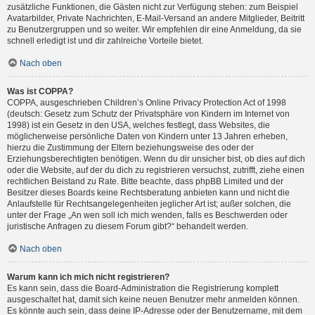
zusätzliche Funktionen, die Gästen nicht zur Verfügung stehen: zum Beispiel
Avatarbilder, Private Nachrichten, E-Mail-Versand an andere Mitglieder, Beitritt
zu Benutzergruppen und so weiter. Wir empfehlen dir eine Anmeldung, da sie
schnell erledigt ist und dir zahlreiche Vorteile bietet.
Nach oben
Was ist COPPA?
COPPA, ausgeschrieben Children’s Online Privacy Protection Act of 1998
(deutsch: Gesetz zum Schutz der Privatsphäre von Kindern im Internet von
1998) ist ein Gesetz in den USA, welches festlegt, dass Websites, die
möglicherweise persönliche Daten von Kindern unter 13 Jahren erheben,
hierzu die Zustimmung der Eltern beziehungsweise des oder der
Erziehungsberechtigten benötigen. Wenn du dir unsicher bist, ob dies auf dich
oder die Website, auf der du dich zu registrieren versuchst, zutrifft, ziehe einen
rechtlichen Beistand zu Rate. Bitte beachte, dass phpBB Limited und der
Besitzer dieses Boards keine Rechtsberatung anbieten kann und nicht die
Anlaufstelle für Rechtsangelegenheiten jeglicher Art ist; außer solchen, die
unter der Frage „An wen soll ich mich wenden, falls es Beschwerden oder
juristische Anfragen zu diesem Forum gibt?“ behandelt werden.
Nach oben
Warum kann ich mich nicht registrieren?
Es kann sein, dass die Board-Administration die Registrierung komplett
ausgeschaltet hat, damit sich keine neuen Benutzer mehr anmelden können.
Es könnte auch sein, dass deine IP-Adresse oder der Benutzername, mit dem