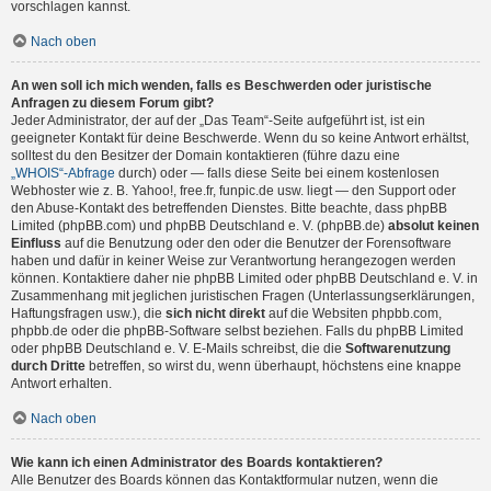
vorschlagen kannst.
Nach oben
An wen soll ich mich wenden, falls es Beschwerden oder juristische
Anfragen zu diesem Forum gibt?
Jeder Administrator, der auf der „Das Team“-Seite aufgeführt ist, ist ein
geeigneter Kontakt für deine Beschwerde. Wenn du so keine Antwort erhältst,
solltest du den Besitzer der Domain kontaktieren (führe dazu eine
„WHOIS“-Abfrage
durch) oder — falls diese Seite bei einem kostenlosen
Webhoster wie z. B. Yahoo!, free.fr, funpic.de usw. liegt — den Support oder
den Abuse-Kontakt des betreffenden Dienstes. Bitte beachte, dass phpBB
Limited (phpBB.com) und phpBB Deutschland e. V. (phpBB.de)
absolut keinen
Einfluss
auf die Benutzung oder den oder die Benutzer der Forensoftware
haben und dafür in keiner Weise zur Verantwortung herangezogen werden
können. Kontaktiere daher nie phpBB Limited oder phpBB Deutschland e. V. in
Zusammenhang mit jeglichen juristischen Fragen (Unterlassungserklärungen,
Haftungsfragen usw.), die
sich nicht direkt
auf die Websiten phpbb.com,
phpbb.de oder die phpBB-Software selbst beziehen. Falls du phpBB Limited
oder phpBB Deutschland e. V. E-Mails schreibst, die die
Softwarenutzung
durch Dritte
betreffen, so wirst du, wenn überhaupt, höchstens eine knappe
Antwort erhalten.
Nach oben
Wie kann ich einen Administrator des Boards kontaktieren?
Alle Benutzer des Boards können das Kontaktformular nutzen, wenn die