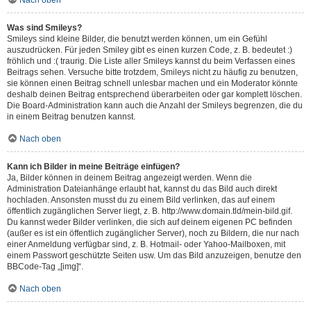
Nach oben
Was sind Smileys?
Smileys sind kleine Bilder, die benutzt werden können, um ein Gefühl
auszudrücken. Für jeden Smiley gibt es einen kurzen Code, z. B. bedeutet :)
fröhlich und :( traurig. Die Liste aller Smileys kannst du beim Verfassen eines
Beitrags sehen. Versuche bitte trotzdem, Smileys nicht zu häufig zu benutzen,
sie können einen Beitrag schnell unlesbar machen und ein Moderator könnte
deshalb deinen Beitrag entsprechend überarbeiten oder gar komplett löschen.
Die Board-Administration kann auch die Anzahl der Smileys begrenzen, die du
in einem Beitrag benutzen kannst.
Nach oben
Kann ich Bilder in meine Beiträge einfügen?
Ja, Bilder können in deinem Beitrag angezeigt werden. Wenn die
Administration Dateianhänge erlaubt hat, kannst du das Bild auch direkt
hochladen. Ansonsten musst du zu einem Bild verlinken, das auf einem
öffentlich zugänglichen Server liegt, z. B. http://www.domain.tld/mein-bild.gif.
Du kannst weder Bilder verlinken, die sich auf deinem eigenen PC befinden
(außer es ist ein öffentlich zugänglicher Server), noch zu Bildern, die nur nach
einer Anmeldung verfügbar sind, z. B. Hotmail- oder Yahoo-Mailboxen, mit
einem Passwort geschützte Seiten usw. Um das Bild anzuzeigen, benutze den
BBCode-Tag „[img]“.
Nach oben