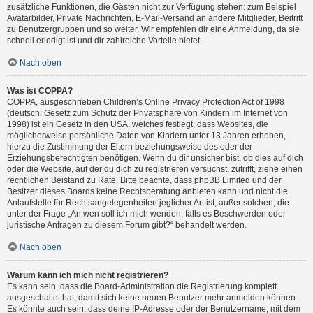
zusätzliche Funktionen, die Gästen nicht zur Verfügung stehen: zum Beispiel
Avatarbilder, Private Nachrichten, E-Mail-Versand an andere Mitglieder, Beitritt
zu Benutzergruppen und so weiter. Wir empfehlen dir eine Anmeldung, da sie
schnell erledigt ist und dir zahlreiche Vorteile bietet.
Nach oben
Was ist COPPA?
COPPA, ausgeschrieben Children’s Online Privacy Protection Act of 1998
(deutsch: Gesetz zum Schutz der Privatsphäre von Kindern im Internet von
1998) ist ein Gesetz in den USA, welches festlegt, dass Websites, die
möglicherweise persönliche Daten von Kindern unter 13 Jahren erheben,
hierzu die Zustimmung der Eltern beziehungsweise des oder der
Erziehungsberechtigten benötigen. Wenn du dir unsicher bist, ob dies auf dich
oder die Website, auf der du dich zu registrieren versuchst, zutrifft, ziehe einen
rechtlichen Beistand zu Rate. Bitte beachte, dass phpBB Limited und der
Besitzer dieses Boards keine Rechtsberatung anbieten kann und nicht die
Anlaufstelle für Rechtsangelegenheiten jeglicher Art ist; außer solchen, die
unter der Frage „An wen soll ich mich wenden, falls es Beschwerden oder
juristische Anfragen zu diesem Forum gibt?“ behandelt werden.
Nach oben
Warum kann ich mich nicht registrieren?
Es kann sein, dass die Board-Administration die Registrierung komplett
ausgeschaltet hat, damit sich keine neuen Benutzer mehr anmelden können.
Es könnte auch sein, dass deine IP-Adresse oder der Benutzername, mit dem