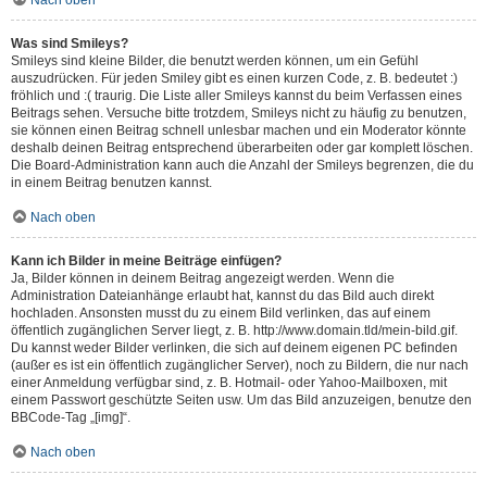
Nach oben
Was sind Smileys?
Smileys sind kleine Bilder, die benutzt werden können, um ein Gefühl
auszudrücken. Für jeden Smiley gibt es einen kurzen Code, z. B. bedeutet :)
fröhlich und :( traurig. Die Liste aller Smileys kannst du beim Verfassen eines
Beitrags sehen. Versuche bitte trotzdem, Smileys nicht zu häufig zu benutzen,
sie können einen Beitrag schnell unlesbar machen und ein Moderator könnte
deshalb deinen Beitrag entsprechend überarbeiten oder gar komplett löschen.
Die Board-Administration kann auch die Anzahl der Smileys begrenzen, die du
in einem Beitrag benutzen kannst.
Nach oben
Kann ich Bilder in meine Beiträge einfügen?
Ja, Bilder können in deinem Beitrag angezeigt werden. Wenn die
Administration Dateianhänge erlaubt hat, kannst du das Bild auch direkt
hochladen. Ansonsten musst du zu einem Bild verlinken, das auf einem
öffentlich zugänglichen Server liegt, z. B. http://www.domain.tld/mein-bild.gif.
Du kannst weder Bilder verlinken, die sich auf deinem eigenen PC befinden
(außer es ist ein öffentlich zugänglicher Server), noch zu Bildern, die nur nach
einer Anmeldung verfügbar sind, z. B. Hotmail- oder Yahoo-Mailboxen, mit
einem Passwort geschützte Seiten usw. Um das Bild anzuzeigen, benutze den
BBCode-Tag „[img]“.
Nach oben