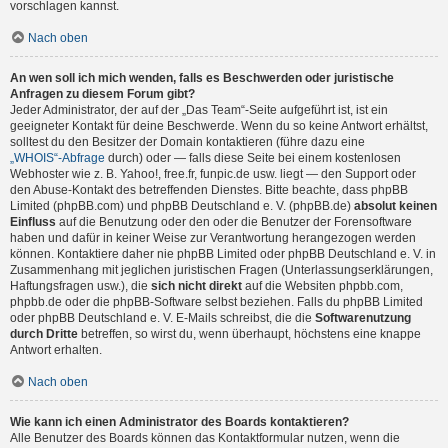
vorschlagen kannst.
Nach oben
An wen soll ich mich wenden, falls es Beschwerden oder juristische
Anfragen zu diesem Forum gibt?
Jeder Administrator, der auf der „Das Team“-Seite aufgeführt ist, ist ein
geeigneter Kontakt für deine Beschwerde. Wenn du so keine Antwort erhältst,
solltest du den Besitzer der Domain kontaktieren (führe dazu eine
„WHOIS“-Abfrage
durch) oder — falls diese Seite bei einem kostenlosen
Webhoster wie z. B. Yahoo!, free.fr, funpic.de usw. liegt — den Support oder
den Abuse-Kontakt des betreffenden Dienstes. Bitte beachte, dass phpBB
Limited (phpBB.com) und phpBB Deutschland e. V. (phpBB.de)
absolut keinen
Einfluss
auf die Benutzung oder den oder die Benutzer der Forensoftware
haben und dafür in keiner Weise zur Verantwortung herangezogen werden
können. Kontaktiere daher nie phpBB Limited oder phpBB Deutschland e. V. in
Zusammenhang mit jeglichen juristischen Fragen (Unterlassungserklärungen,
Haftungsfragen usw.), die
sich nicht direkt
auf die Websiten phpbb.com,
phpbb.de oder die phpBB-Software selbst beziehen. Falls du phpBB Limited
oder phpBB Deutschland e. V. E-Mails schreibst, die die
Softwarenutzung
durch Dritte
betreffen, so wirst du, wenn überhaupt, höchstens eine knappe
Antwort erhalten.
Nach oben
Wie kann ich einen Administrator des Boards kontaktieren?
Alle Benutzer des Boards können das Kontaktformular nutzen, wenn die