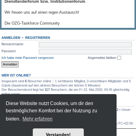
Dienstleisterforum bzw. Institutionenforum
.
Wir freuen uns auf einen regen Austausch!
Die OZG-Taskforce Community
ANMELDEN
•
REGISTRIEREN
Benutzername:
Passwort:
Ich habe mein Passwort vergessen
Angemeldet bleiben
WER IST ONLINE?
Insgesamt sind
6
Besucher online :: 1 sichtbares Mitglied, 0 unsichtbare Mitglieder und 5
Gäste (basierend auf den aktiven Besuchern der letzten 5 Minuten)
Der Besucherrekord liegt bei
117
Besuchern, die am Fr 22. Mai 2026, 04:45 gleichzeitig
online waren.
Diese Website nutzt Cookies, um dir den
STATISTIK
Beiträge insgesamt
7841
• Themen insgesamt
1806
• Mitglieder insgesamt
1102
• Unser
bestmöglichen Komfort bei der Nutzung zu
neuestes Mitglied:
F.Link (Schrozberg)
bieten.
Mehr erfahren
OZG-Forum
Alle Zeiten sind
UTC+02:00
Verstanden!
Powered by
phpBB
® Forum Software © phpBB Limited