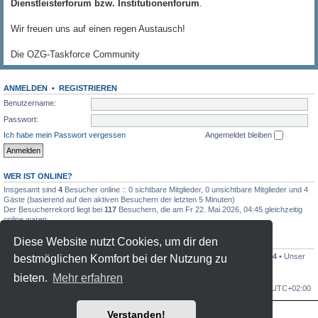
Dienstleisterforum bzw. Institutionenforum
.
Wir freuen uns auf einen regen Austausch!
Die OZG-Taskforce Community
ANMELDEN
•
REGISTRIEREN
Benutzername:
Passwort:
Ich habe mein Passwort vergessen
Angemeldet bleiben
WER IST ONLINE?
Insgesamt sind
4
Besucher online :: 0 sichtbare Mitglieder, 0 unsichtbare Mitglieder und 4
Gäste (basierend auf den aktiven Besuchern der letzten 5 Minuten)
Der Besucherrekord liegt bei
117
Besuchern, die am Fr 22. Mai 2026, 04:45 gleichzeitig
online waren.
Diese Website nutzt Cookies, um dir den
STATISTIK
Beiträge insgesamt
7844
• Themen insgesamt
1808
• Mitglieder insgesamt
1104
• Unser
bestmöglichen Komfort bei der Nutzung zu
neuestes Mitglied:
jonaszilly
bieten.
Mehr erfahren
OZG-Forum
Alle Zeiten sind
UTC+02:00
Verstanden!
Powered by
phpBB
® Forum Software © phpBB Limited