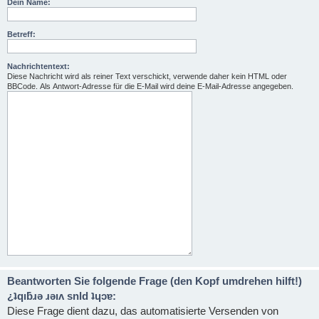
Dein Name:
Betreff:
Nachrichtentext:
Diese Nachricht wird als reiner Text verschickt, verwende daher kein HTML oder
BBCode. Als Antwort-Adresse für die E-Mail wird deine E-Mail-Adresse angegeben.
Beantworten Sie folgende Frage (den Kopf umdrehen hilft!)
¿ʇqıƃɹǝ ɹǝıʌ snld ʇɥɔɐ:
Diese Frage dient dazu, das automatisierte Versenden von