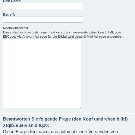
Dein Name:
Betreff:
Nachrichtentext:
Diese Nachricht wird als reiner Text verschickt, verwende daher kein HTML oder
BBCode. Als Antwort-Adresse für die E-Mail wird deine E-Mail-Adresse angegeben.
Beantworten Sie folgende Frage (den Kopf umdrehen hilft!)
¿ʇqıƃɹǝ ɹǝıʌ snld ʇɥɔɐ:
Diese Frage dient dazu, das automatisierte Versenden von