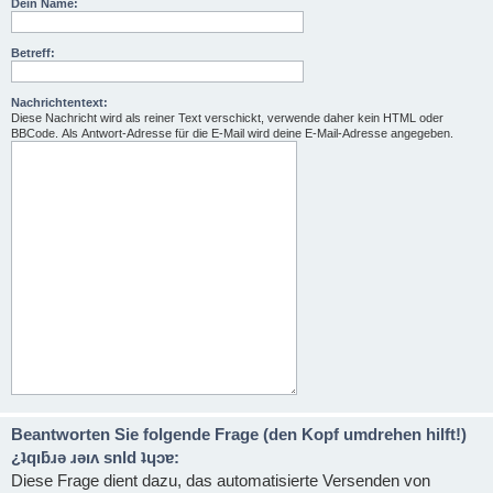
Dein Name:
Betreff:
Nachrichtentext:
Diese Nachricht wird als reiner Text verschickt, verwende daher kein HTML oder
BBCode. Als Antwort-Adresse für die E-Mail wird deine E-Mail-Adresse angegeben.
Beantworten Sie folgende Frage (den Kopf umdrehen hilft!)
¿ʇqıƃɹǝ ɹǝıʌ snld ʇɥɔɐ:
Diese Frage dient dazu, das automatisierte Versenden von