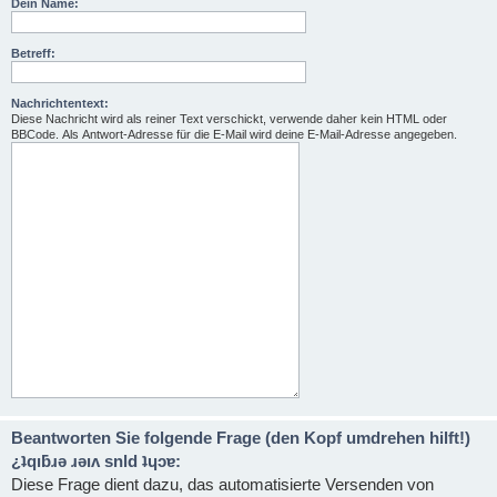
Dein Name:
Betreff:
Nachrichtentext:
Diese Nachricht wird als reiner Text verschickt, verwende daher kein HTML oder
BBCode. Als Antwort-Adresse für die E-Mail wird deine E-Mail-Adresse angegeben.
Beantworten Sie folgende Frage (den Kopf umdrehen hilft!)
¿ʇqıƃɹǝ ɹǝıʌ snld ʇɥɔɐ:
Diese Frage dient dazu, das automatisierte Versenden von