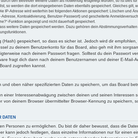
rch den Betreiber weitere Daten als notwendig festgelegt wurden, so ist dies für 
llst, so werden die dort eingegebenen Daten ebenfalls gespeichert. Gleiches gilt, 
Die IP-Adresse wird weiterhin bei folgenden Aktionen gespeichert: Löschen und Än
l-Adresse, Kontoaktivierung, Benutzer-Passwort) und gescheiterte Anmeldeversuch
ine?“-Funktion angezeigt und nicht dauerhaft gespeichert.
 dass weitere Daten gespeichert werden. Dazu gehören dein Abstimmungsverhalten
gungsfunktionen.
(Hash) gespeichert, so dass es sicher ist. Jedoch wird dir empfohlen, 
ssel zu deinem Benutzerkonto für das Board, also geh mit ihm sorgsam
htigterweise nach deinem Passwort fragen. Solltest du dein Passwort v
are fragt dich dann nach deinem Benutzernamen und deiner E-Mail-Ad
Board zugreifen kannst.
en und oben näher spezifizierten Daten zu speichern, um das Board bet
en einer Interessenabwägung zwischen deinen und seinen Interessen sow
r von deinem Browser übermittelter Browser-Kennung zu speichern, so
R DATEN
n Personen zu ermöglichen. Du bist dir daher bewusst, dass die Daten d
ber kann jedoch festlegen, dass einzelne Informationen nur für einen ei