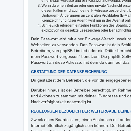
eine E-Mail-Adresse und ein Passwort notwendig. Wenn du
Wenn du einen Beitrag oder eine private Nachricht erste
diesen Fällen wird auch deine IP-Adresse gespeichert. 
Umfragen), Änderungen an zentralen Profildaten (E-Mai
Kennzeichnung (User Agent) wird nur in der „Wer ist onl
Schließlich erfordern einzelne Funktionen des Boards,
explizit von dir gesetzte Lesezeichen oder Benachrichti
Dein Passwort wird mit einer Einwege-Verschlüsselung 
Webseiten zu verwenden. Das Passwort ist dein Schlü
Betreibers, von phpBB Limited oder ein Dritter berec
mein Passwort vergessen“ benutzen. Die phpBB-Softw
Passwort an diese Adresse, mit dem du dann auf das 
GESTATTUNG DER DATENSPEICHERUNG
Du gestattest dem Betreiber, die von dir eingegeben
Darüber hinaus ist der Betreiber berechtigt, im Rahm
und Aktionen zusammen mit deiner IP-Adresse und de
Nachverfolgbarkeit notwendig ist.
REGELUNGEN BEZÜGLICH DER WEITERGABE DEINE
Zweck eines Boards ist es, einen Austausch mit andere
Internet öffentlich zugänglich sein können. Der Betrei