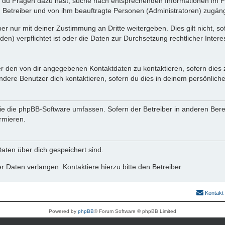
n du Fragen dazu hast, suche nach entsprechenden Informationen im Fo
n Betreiber und von ihm beauftragte Personen (Administratoren) zugäng
r nur mit deiner Zustimmung an Dritte weitergeben. Dies gilt nicht, s
n) verpflichtet ist oder die Daten zur Durchsetzung rechtlicher Interes
er den von dir angegebenen Kontaktdaten zu kontaktieren, sofern dies 
andere Benutzer dich kontaktieren, sofern du dies in deinem persönliche
, die die phpBB-Software umfassen. Sofern der Betreiber in anderen Be
ormieren.
 Daten über dich gespeichert sind.
 Daten verlangen. Kontaktiere hierzu bitte den Betreiber.
Kontakt
Powered by
phpBB
® Forum Software © phpBB Limited
Deutsche Übersetzung durch
phpBB.de