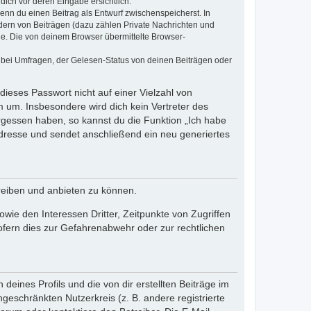
dich vor deren Eingabe ersichtlich.
wenn du einen Beitrag als Entwurf zwischenspeicherst. In
dern von Beiträgen (dazu zählen Private Nachrichten und
e. Die von deinem Browser übermittelte Browser-
 bei Umfragen, der Gelesen-Status von deinen Beiträgen oder
dieses Passwort nicht auf einer Vielzahl von
 um. Insbesondere wird dich kein Vertreter des
ergessen haben, so kannst du die Funktion „Ich habe
resse und sendet anschließend ein neu generiertes
reiben und anbieten zu können.
ie den Interessen Dritter, Zeitpunkte von Zugriffen
fern dies zur Gefahrenabwehr oder zur rechtlichen
eines Profils und die von dir erstellten Beiträge im
ngeschränkten Nutzerkreis (z. B. andere registrierte