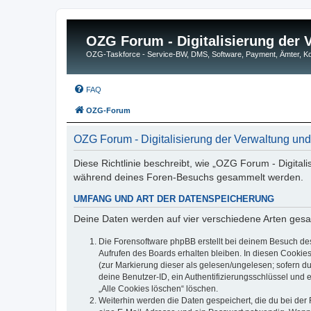
OZG Forum - Digitalisierung der
OZG-Taskforce - Service-BW, DMS, Software, Payment, Ämter,
FAQ
OZG-Forum
OZG Forum - Digitalisierung der Verwaltung un
Diese Richtlinie beschreibt, wie „OZG Forum - Digital
während deines Foren-Besuchs gesammelt werden.
UMFANG UND ART DER DATENSPEICHERUNG
Deine Daten werden auf vier verschiedene Arten ges
Die Forensoftware phpBB erstellt bei deinem Besuch de
Aufrufen des Boards erhalten bleiben. In diesen Cookies
(zur Markierung dieser als gelesen/ungelesen; sofern d
deine Benutzer-ID, ein Authentifizierungsschlüssel und 
„Alle Cookies löschen“ löschen.
Weiterhin werden die Daten gespeichert, die du bei der 