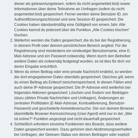
dieser als gelesen/ungelesen; sofern du nicht angemeldet bist) sowie
Informationen über deine Teilnahme an Umfragen (sofern du nicht
angemeldet bist) gespeichert. Ferner werden deine Benutzer-ID, ein
Authentifizierungsschlüssel und eine Session-ID gespeichert. Die
Cookies haben standardmäßig eine Gültigkeit von einem Jahr. Alle
Cookies kannst du jederzeit über die Funktion „Alle Cookies löschen“
löschen.
Weiterhin werden die Daten gespeichert, die du bei der Registrierung,
in deinem Profil oder deinem persönlichem Bereich angibst. Für die
Registrierung sind mindestens ein eindeutiger Benutzername, eine E-
Mail-Adresse und ein Passwort notwendig. Wenn durch den Betreiber
weitere Daten als notwendig festgelegt wurden, so ist dies für dich vor
deren Eingabe ersichtlich.
Wenn du einen Beitrag oder eine private Nachricht erstellst, so werden
die dort eingegebenen Daten ebenfalls gespeichert. Gleiches gilt, wenn
du einen Beitrag als Entwurf zwischenspeicherst. In diesen Fällen wird
auch deine IP-Adresse gespeichert. Die IP-Adresse wird weiterhin bei
folgenden Aktionen gespeichert: Löschen und Ändern von Beiträgen
(dazu zählen Private Nachrichten und Umfragen), Änderungen an
zentralen Profildaten (E-Mail-Adresse, Kontoaktivierung, Benutzer-
Passwort) und gescheiterte Anmeldeversuche. Die von deinem Browser
übermittelte Browser-Kennzeichnung (User Agent) wird nur in der „Wer
ist online?“-Funktion angezeigt und nicht dauerhaft gespeichert.
Schließlich erfordern einzelne Funktionen des Boards, dass weitere
Daten gespeichert werden. Dazu gehören dein Abstimmungsverhalten
bei Umfragen, der Gelesen-Status von deinen Beiträgen oder explizit