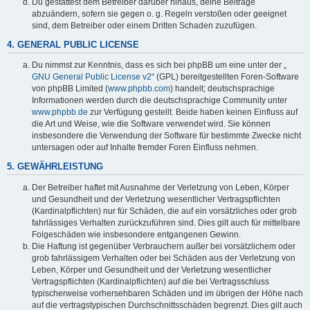
Du gestattest dem Betreiber darüber hinaus, deine Beiträge
abzuändern, sofern sie gegen o. g. Regeln verstoßen oder geeignet
sind, dem Betreiber oder einem Dritten Schaden zuzufügen.
4. GENERAL PUBLIC LICENSE
Du nimmst zur Kenntnis, dass es sich bei phpBB um eine unter der „
GNU General Public License v2
“ (GPL) bereitgestellten Foren-Software
von phpBB Limited (
www.phpbb.com
) handelt; deutschsprachige
Informationen werden durch die deutschsprachige Community unter
www.phpbb.de
zur Verfügung gestellt. Beide haben keinen Einfluss auf
die Art und Weise, wie die Software verwendet wird. Sie können
insbesondere die Verwendung der Software für bestimmte Zwecke nicht
untersagen oder auf Inhalte fremder Foren Einfluss nehmen.
5. GEWÄHRLEISTUNG
Der Betreiber haftet mit Ausnahme der Verletzung von Leben, Körper
und Gesundheit und der Verletzung wesentlicher Vertragspflichten
(Kardinalpflichten) nur für Schäden, die auf ein vorsätzliches oder grob
fahrlässiges Verhalten zurückzuführen sind. Dies gilt auch für mittelbare
Folgeschäden wie insbesondere entgangenen Gewinn.
Die Haftung ist gegenüber Verbrauchern außer bei vorsätzlichem oder
grob fahrlässigem Verhalten oder bei Schäden aus der Verletzung von
Leben, Körper und Gesundheit und der Verletzung wesentlicher
Vertragspflichten (Kardinalpflichten) auf die bei Vertragsschluss
typischerweise vorhersehbaren Schäden und im übrigen der Höhe nach
auf die vertragstypischen Durchschnittsschäden begrenzt. Dies gilt auch