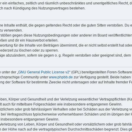
ber ein einfaches, zeitlich und räumlich unbeschränktes und unentgeltliches Recht
auch nach Kündigung des Nutzungsvertrages bestehen.
ine Inhalte enthält, die gegen geltendes Recht oder die guten Sitten verstoßen. Du 
 zu verwenden.
erstößen gegen diese Nutzungsbedingungen oder anderer im Board veröffentlichte
ßen und dir ein Hausverbot erteilen.
ortung für die Inhalte von Beiträgen übernimmt, die er nicht selbst erstellt hat od
jederzeit zu löschen oder zu sperren.
räge abzuändern, sofern sie gegen o. g. Regeln verstoßen oder geeignet sind, dem
 unter der „
GNU General Public License v2
“ (GPL) bereitgestellten Foren-Softwar
tschsprachige Community unter
www.phpbb.de
zur Verfügung gestellt. Beide haben 
g der Software für bestimmte Zwecke nicht untersagen oder auf Inhalte fremder F
ben, Körper und Gesundheit und der Verletzung wesentlicher Vertragspflichten (Kard
gilt auch für mittelbare Folgeschäden wie insbesondere entgangenen Gewinn.
ätzlichem oder grob fahrlässigem Verhalten oder bei Schäden aus der Verletzung 
 die bei Vertragsschluss typischerweise vorhersehbaren Schäden und im übrigen de
wie insbesondere entgangenen Gewinn.
erletzung von Leben, Körper und Gesundheit oder vorsätzlichem oder grob fahrläs
der Höhe nach auf die vertragstypischen Durchschnittsschäden begrenzt. Dies gi