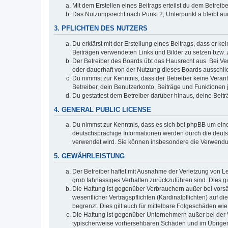
Mit dem Erstellen eines Beitrags erteilst du dem Betrei
Das Nutzungsrecht nach Punkt 2, Unterpunkt a bleibt 
3. PFLICHTEN DES NUTZERS
Du erklärst mit der Erstellung eines Beitrags, dass er ke
Beiträgen verwendeten Links und Bilder zu setzen bzw.
Der Betreiber des Boards übt das Hausrecht aus. Bei V
oder dauerhaft von der Nutzung dieses Boards ausschlie
Du nimmst zur Kenntnis, dass der Betreiber keine Verantw
Betreiber, dein Benutzerkonto, Beiträge und Funktionen 
Du gestattest dem Betreiber darüber hinaus, deine Beit
4. GENERAL PUBLIC LICENSE
Du nimmst zur Kenntnis, dass es sich bei phpBB um eine
deutschsprachige Informationen werden durch die deu
verwendet wird. Sie können insbesondere die Verwendun
5. GEWÄHRLEISTUNG
Der Betreiber haftet mit Ausnahme der Verletzung von Le
grob fahrlässiges Verhalten zurückzuführen sind. Dies 
Die Haftung ist gegenüber Verbrauchern außer bei vors
wesentlicher Vertragspflichten (Kardinalpflichten) auf
begrenzt. Dies gilt auch für mittelbare Folgeschäden 
Die Haftung ist gegenüber Unternehmern außer bei der V
typischerweise vorhersehbaren Schäden und im Übrigen 