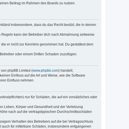
, deinen Beitrag im Rahmen des Boards zu nutzen.
erklärst insbesondere, dass du das Recht besitzt, die in deinen
n Regeln kann der Betreiber dich nach Abmahnung zeitweise
er die er nicht zur Kenntnis genommen hat. Du gestattest dem
 Betreiber oder einem Dritten Schaden zuzufügen.
e von phpBB Limited (
www.phpbb.com
) handelt;
keinen Einfluss auf die Art und Weise, wie die Software
oren Einfluss nehmen.
inalpflichten) nur für Schäden, die auf ein vorsätzliches oder
von Leben, Körper und Gesundheit und der Verletzung
r Höhe nach auf die vertragstypischen Durchschnittsschäden
sigem Verhalten des Betreibers auf die bei Vertragsschluss
lt auch für mittelbare Schäden, insbesondere entgangenen