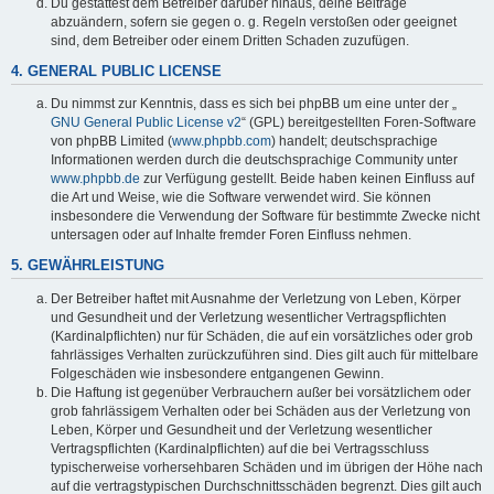
Du gestattest dem Betreiber darüber hinaus, deine Beiträge
abzuändern, sofern sie gegen o. g. Regeln verstoßen oder geeignet
sind, dem Betreiber oder einem Dritten Schaden zuzufügen.
4. GENERAL PUBLIC LICENSE
Du nimmst zur Kenntnis, dass es sich bei phpBB um eine unter der „
GNU General Public License v2
“ (GPL) bereitgestellten Foren-Software
von phpBB Limited (
www.phpbb.com
) handelt; deutschsprachige
Informationen werden durch die deutschsprachige Community unter
www.phpbb.de
zur Verfügung gestellt. Beide haben keinen Einfluss auf
die Art und Weise, wie die Software verwendet wird. Sie können
insbesondere die Verwendung der Software für bestimmte Zwecke nicht
untersagen oder auf Inhalte fremder Foren Einfluss nehmen.
5. GEWÄHRLEISTUNG
Der Betreiber haftet mit Ausnahme der Verletzung von Leben, Körper
und Gesundheit und der Verletzung wesentlicher Vertragspflichten
(Kardinalpflichten) nur für Schäden, die auf ein vorsätzliches oder grob
fahrlässiges Verhalten zurückzuführen sind. Dies gilt auch für mittelbare
Folgeschäden wie insbesondere entgangenen Gewinn.
Die Haftung ist gegenüber Verbrauchern außer bei vorsätzlichem oder
grob fahrlässigem Verhalten oder bei Schäden aus der Verletzung von
Leben, Körper und Gesundheit und der Verletzung wesentlicher
Vertragspflichten (Kardinalpflichten) auf die bei Vertragsschluss
typischerweise vorhersehbaren Schäden und im übrigen der Höhe nach
auf die vertragstypischen Durchschnittsschäden begrenzt. Dies gilt auch