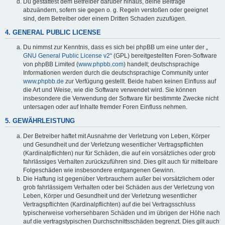
Du gestattest dem Betreiber darüber hinaus, deine Beiträge
abzuändern, sofern sie gegen o. g. Regeln verstoßen oder geeignet
sind, dem Betreiber oder einem Dritten Schaden zuzufügen.
4. GENERAL PUBLIC LICENSE
Du nimmst zur Kenntnis, dass es sich bei phpBB um eine unter der „
GNU General Public License v2
“ (GPL) bereitgestellten Foren-Software
von phpBB Limited (
www.phpbb.com
) handelt; deutschsprachige
Informationen werden durch die deutschsprachige Community unter
www.phpbb.de
zur Verfügung gestellt. Beide haben keinen Einfluss auf
die Art und Weise, wie die Software verwendet wird. Sie können
insbesondere die Verwendung der Software für bestimmte Zwecke nicht
untersagen oder auf Inhalte fremder Foren Einfluss nehmen.
5. GEWÄHRLEISTUNG
Der Betreiber haftet mit Ausnahme der Verletzung von Leben, Körper
und Gesundheit und der Verletzung wesentlicher Vertragspflichten
(Kardinalpflichten) nur für Schäden, die auf ein vorsätzliches oder grob
fahrlässiges Verhalten zurückzuführen sind. Dies gilt auch für mittelbare
Folgeschäden wie insbesondere entgangenen Gewinn.
Die Haftung ist gegenüber Verbrauchern außer bei vorsätzlichem oder
grob fahrlässigem Verhalten oder bei Schäden aus der Verletzung von
Leben, Körper und Gesundheit und der Verletzung wesentlicher
Vertragspflichten (Kardinalpflichten) auf die bei Vertragsschluss
typischerweise vorhersehbaren Schäden und im übrigen der Höhe nach
auf die vertragstypischen Durchschnittsschäden begrenzt. Dies gilt auch