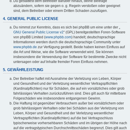
Du gestattest dem Betreiber darüber hinaus, deine Beiträge
abzuändern, sofern sie gegen o. g. Regeln verstoßen oder geeignet
sind, dem Betreiber oder einem Dritten Schaden zuzufügen.
4. GENERAL PUBLIC LICENSE
Du nimmst zur Kenntnis, dass es sich bei phpBB um eine unter der „
GNU General Public License v2
“ (GPL) bereitgestellten Foren-Software
von phpBB Limited (
www.phpbb.com
) handelt; deutschsprachige
Informationen werden durch die deutschsprachige Community unter
www.phpbb.de
zur Verfügung gestellt. Beide haben keinen Einfluss auf
die Art und Weise, wie die Software verwendet wird. Sie können
insbesondere die Verwendung der Software für bestimmte Zwecke nicht
untersagen oder auf Inhalte fremder Foren Einfluss nehmen.
5. GEWÄHRLEISTUNG
Der Betreiber haftet mit Ausnahme der Verletzung von Leben, Körper
und Gesundheit und der Verletzung wesentlicher Vertragspflichten
(Kardinalpflichten) nur für Schäden, die auf ein vorsätzliches oder grob
fahrlässiges Verhalten zurückzuführen sind. Dies gilt auch für mittelbare
Folgeschäden wie insbesondere entgangenen Gewinn.
Die Haftung ist gegenüber Verbrauchern außer bei vorsätzlichem oder
grob fahrlässigem Verhalten oder bei Schäden aus der Verletzung von
Leben, Körper und Gesundheit und der Verletzung wesentlicher
Vertragspflichten (Kardinalpflichten) auf die bei Vertragsschluss
typischerweise vorhersehbaren Schäden und im übrigen der Höhe nach
auf die vertragstypischen Durchschnittsschäden begrenzt. Dies gilt auch