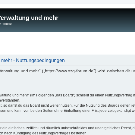
 Verwaltung und mehr
 Kommunen
nd mehr - Nutzungsbedingungen
 Verwaltung und mehr“ („https://www.ozg-forum.de“) wird zwischen dir u
rwaltung und mehr“ (im Folgenden „das Board“) schließt du einen Nutzungsvertrag 
nverstanden.
 so darfst du das Board nicht weiter nutzen. Für die Nutzung des Boards gelten jew
sen und kann von beiden Seiten ohne Einhaltung einer Frist jederzeit gekündigt w
ber ein einfaches, zeitlich und räumlich unbeschränktes und unentgeltliches Recht
auch nach Kündigung des Nutzungsvertrages bestehen.