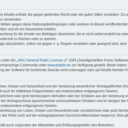
ine Inhalte enthält, die gegen geltendes Recht oder die guten Sitten verstoßen. Du 
 zu verwenden.
erstößen gegen diese Nutzungsbedingungen oder anderer im Board veröffentlichte
ßen und dir ein Hausverbot erteilen.
ortung für die Inhalte von Beiträgen übernimmt, die er nicht selbst erstellt hat od
jederzeit zu löschen oder zu sperren.
räge abzuändern, sofern sie gegen o. g. Regeln verstoßen oder geeignet sind, dem
 unter der „
GNU General Public License v2
“ (GPL) bereitgestellten Foren-Softwar
tschsprachige Community unter
www.phpbb.de
zur Verfügung gestellt. Beide haben 
g der Software für bestimmte Zwecke nicht untersagen oder auf Inhalte fremder F
ben, Körper und Gesundheit und der Verletzung wesentlicher Vertragspflichten (Kard
gilt auch für mittelbare Folgeschäden wie insbesondere entgangenen Gewinn.
ätzlichem oder grob fahrlässigem Verhalten oder bei Schäden aus der Verletzung 
 die bei Vertragsschluss typischerweise vorhersehbaren Schäden und im übrigen de
wie insbesondere entgangenen Gewinn.
erletzung von Leben, Körper und Gesundheit oder vorsätzlichem oder grob fahrläs
der Höhe nach auf die vertragstypischen Durchschnittsschäden begrenzt. Dies gi
mäß auch zugunsten der Mitarbeiter und Erfüllungsgehilfen des Betreibers.