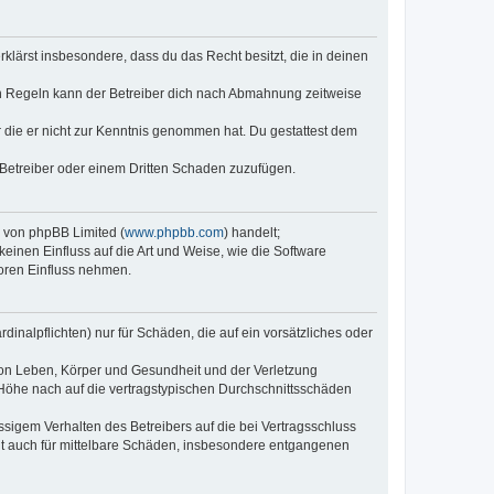
erklärst insbesondere, dass du das Recht besitzt, die in deinen
n Regeln kann der Betreiber dich nach Abmahnung zeitweise
er die er nicht zur Kenntnis genommen hat. Du gestattest dem
 Betreiber oder einem Dritten Schaden zuzufügen.
e von phpBB Limited (
www.phpbb.com
) handelt;
keinen Einfluss auf die Art und Weise, wie die Software
oren Einfluss nehmen.
inalpflichten) nur für Schäden, die auf ein vorsätzliches oder
von Leben, Körper und Gesundheit und der Verletzung
r Höhe nach auf die vertragstypischen Durchschnittsschäden
sigem Verhalten des Betreibers auf die bei Vertragsschluss
lt auch für mittelbare Schäden, insbesondere entgangenen