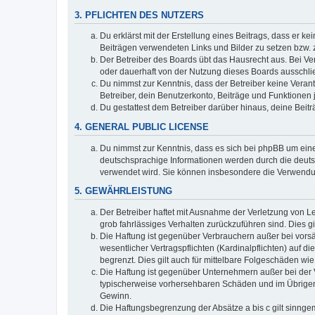
3. PFLICHTEN DES NUTZERS
Du erklärst mit der Erstellung eines Beitrags, dass er ke
Beiträgen verwendeten Links und Bilder zu setzen bzw.
Der Betreiber des Boards übt das Hausrecht aus. Bei V
oder dauerhaft von der Nutzung dieses Boards ausschlie
Du nimmst zur Kenntnis, dass der Betreiber keine Verantw
Betreiber, dein Benutzerkonto, Beiträge und Funktionen 
Du gestattest dem Betreiber darüber hinaus, deine Beit
4. GENERAL PUBLIC LICENSE
Du nimmst zur Kenntnis, dass es sich bei phpBB um eine
deutschsprachige Informationen werden durch die deu
verwendet wird. Sie können insbesondere die Verwendun
5. GEWÄHRLEISTUNG
Der Betreiber haftet mit Ausnahme der Verletzung von Le
grob fahrlässiges Verhalten zurückzuführen sind. Dies 
Die Haftung ist gegenüber Verbrauchern außer bei vors
wesentlicher Vertragspflichten (Kardinalpflichten) auf
begrenzt. Dies gilt auch für mittelbare Folgeschäden 
Die Haftung ist gegenüber Unternehmern außer bei der V
typischerweise vorhersehbaren Schäden und im Übrigen 
Gewinn.
Die Haftungsbegrenzung der Absätze a bis c gilt sinnge