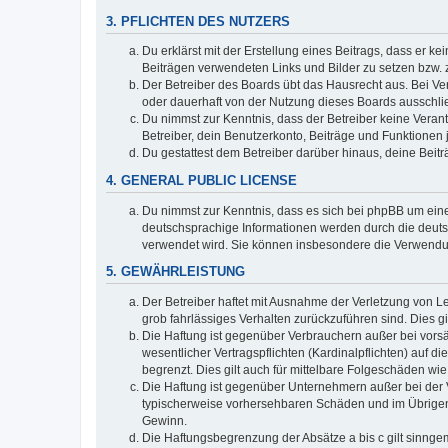
3. PFLICHTEN DES NUTZERS
Du erklärst mit der Erstellung eines Beitrags, dass er ke
Beiträgen verwendeten Links und Bilder zu setzen bzw.
Der Betreiber des Boards übt das Hausrecht aus. Bei V
oder dauerhaft von der Nutzung dieses Boards ausschlie
Du nimmst zur Kenntnis, dass der Betreiber keine Verantw
Betreiber, dein Benutzerkonto, Beiträge und Funktionen 
Du gestattest dem Betreiber darüber hinaus, deine Beit
4. GENERAL PUBLIC LICENSE
Du nimmst zur Kenntnis, dass es sich bei phpBB um eine
deutschsprachige Informationen werden durch die deu
verwendet wird. Sie können insbesondere die Verwendun
5. GEWÄHRLEISTUNG
Der Betreiber haftet mit Ausnahme der Verletzung von Le
grob fahrlässiges Verhalten zurückzuführen sind. Dies 
Die Haftung ist gegenüber Verbrauchern außer bei vors
wesentlicher Vertragspflichten (Kardinalpflichten) auf
begrenzt. Dies gilt auch für mittelbare Folgeschäden 
Die Haftung ist gegenüber Unternehmern außer bei der V
typischerweise vorhersehbaren Schäden und im Übrigen 
Gewinn.
Die Haftungsbegrenzung der Absätze a bis c gilt sinnge