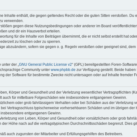
ine Inhalte enthält, die gegen geltendes Recht oder die guten Sitten verstoßen. Du 
 zu verwenden.
erstößen gegen diese Nutzungsbedingungen oder anderer im Board veröffentlichte
ßen und dir ein Hausverbot erteilen.
ortung für die Inhalte von Beiträgen übernimmt, die er nicht selbst erstellt hat od
jederzeit zu löschen oder zu sperren.
räge abzuändern, sofern sie gegen o. g. Regeln verstoßen oder geeignet sind, dem
 unter der „
GNU General Public License v2
“ (GPL) bereitgestellten Foren-Softwar
tschsprachige Community unter
www.phpbb.de
zur Verfügung gestellt. Beide haben 
g der Software für bestimmte Zwecke nicht untersagen oder auf Inhalte fremder F
ben, Körper und Gesundheit und der Verletzung wesentlicher Vertragspflichten (Kard
gilt auch für mittelbare Folgeschäden wie insbesondere entgangenen Gewinn.
ätzlichem oder grob fahrlässigem Verhalten oder bei Schäden aus der Verletzung 
 die bei Vertragsschluss typischerweise vorhersehbaren Schäden und im übrigen de
wie insbesondere entgangenen Gewinn.
erletzung von Leben, Körper und Gesundheit oder vorsätzlichem oder grob fahrläs
der Höhe nach auf die vertragstypischen Durchschnittsschäden begrenzt. Dies gi
mäß auch zugunsten der Mitarbeiter und Erfüllungsgehilfen des Betreibers.