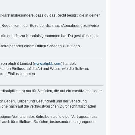
erklärst insbesondere, dass du das Recht besitzt, die in deinen
n Regeln kann der Betreiber dich nach Abmahnung zeitweise
er die er nicht zur Kenntnis genommen hat. Du gestattest dem
 Betreiber oder einem Dritten Schaden zuzufügen.
e von phpBB Limited (
www.phpbb.com
) handelt;
keinen Einfluss auf die Art und Weise, wie die Software
oren Einfluss nehmen.
inalpflichten) nur für Schäden, die auf ein vorsätzliches oder
von Leben, Körper und Gesundheit und der Verletzung
r Höhe nach auf die vertragstypischen Durchschnittsschäden
sigem Verhalten des Betreibers auf die bei Vertragsschluss
lt auch für mittelbare Schäden, insbesondere entgangenen