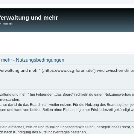
 Verwaltung und mehr
 Kommunen
nd mehr - Nutzungsbedingungen
 Verwaltung und mehr“ („https://www.ozg-forum.de“) wird zwischen dir u
rwaltung und mehr“ (im Folgenden „das Board“) schließt du einen Nutzungsvertrag 
nverstanden.
 so darfst du das Board nicht weiter nutzen. Für die Nutzung des Boards gelten jew
sen und kann von beiden Seiten ohne Einhaltung einer Frist jederzeit gekündigt w
ber ein einfaches, zeitlich und räumlich unbeschränktes und unentgeltliches Recht
auch nach Kündigung des Nutzungsvertrages bestehen.