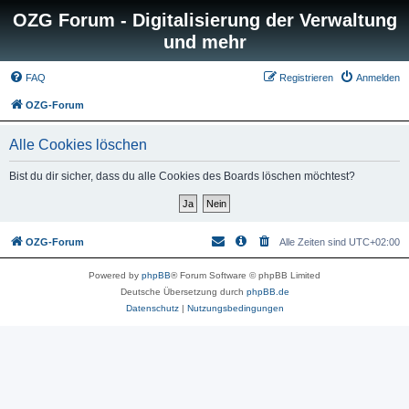
OZG Forum - Digitalisierung der Verwaltung
und mehr
FAQ
Registrieren
Anmelden
OZG-Forum
Alle Cookies löschen
Bist du dir sicher, dass du alle Cookies des Boards löschen möchtest?
OZG-Forum
Alle Zeiten sind
UTC+02:00
Powered by
phpBB
® Forum Software © phpBB Limited
Deutsche Übersetzung durch
phpBB.de
Datenschutz
|
Nutzungsbedingungen