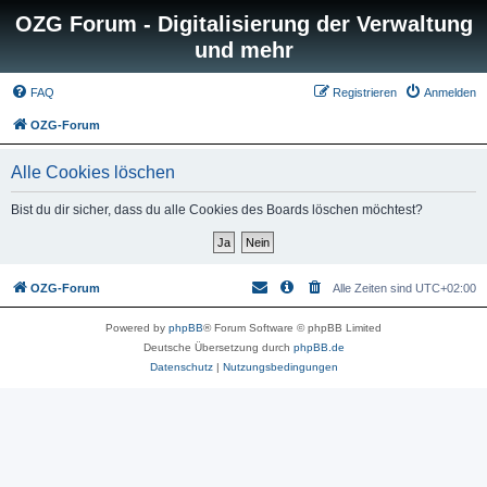
OZG Forum - Digitalisierung der Verwaltung
und mehr
FAQ
Registrieren
Anmelden
OZG-Forum
Alle Cookies löschen
Bist du dir sicher, dass du alle Cookies des Boards löschen möchtest?
OZG-Forum
Alle Zeiten sind
UTC+02:00
Powered by
phpBB
® Forum Software © phpBB Limited
Deutsche Übersetzung durch
phpBB.de
Datenschutz
|
Nutzungsbedingungen