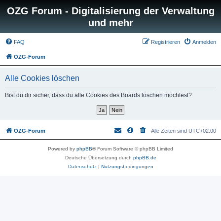
OZG Forum - Digitalisierung der Verwaltung
und mehr
FAQ
Registrieren
Anmelden
OZG-Forum
Alle Cookies löschen
Bist du dir sicher, dass du alle Cookies des Boards löschen möchtest?
OZG-Forum
Alle Zeiten sind
UTC+02:00
Powered by
phpBB
® Forum Software © phpBB Limited
Deutsche Übersetzung durch
phpBB.de
Datenschutz
|
Nutzungsbedingungen