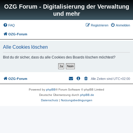
OZG Forum - Digitalisierung der Verwaltung
und mehr
FAQ
Registrieren
Anmelden
OZG-Forum
Alle Cookies löschen
Bist du dir sicher, dass du alle Cookies des Boards löschen möchtest?
OZG-Forum
Alle Zeiten sind
UTC+02:00
Powered by
phpBB
® Forum Software © phpBB Limited
Deutsche Übersetzung durch
phpBB.de
Datenschutz
|
Nutzungsbedingungen