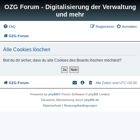
OZG Forum - Digitalisierung der Verwaltung
und mehr
FAQ
Registrieren
Anmelden
OZG-Forum
Alle Cookies löschen
Bist du dir sicher, dass du alle Cookies des Boards löschen möchtest?
OZG-Forum
Alle Zeiten sind
UTC+02:00
Powered by
phpBB
® Forum Software © phpBB Limited
Deutsche Übersetzung durch
phpBB.de
Datenschutz
|
Nutzungsbedingungen