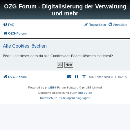
OZG Forum - Digitalisierung der Verwaltung
und mehr
FAQ
Registrieren
Anmelden
OZG-Forum
Alle Cookies löschen
Bist du dir sicher, dass du alle Cookies des Boards löschen möchtest?
OZG-Forum
Alle Zeiten sind
UTC+02:00
Powered by
phpBB
® Forum Software © phpBB Limited
Deutsche Übersetzung durch
phpBB.de
Datenschutz
|
Nutzungsbedingungen